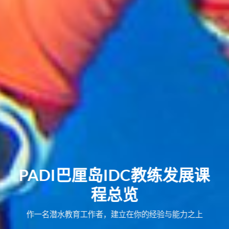
PADI巴厘岛IDC教练发展课
程总览
作一名潜水教育工作者，建立在你的经验与能力之上