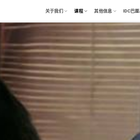
关于我们
课程
其他信息
IDC巴